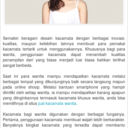
Semakin beragam desain kacamata dengan berbagai inovasi,
kualitas, maupun kelebihan lainnya membuat para pemakai
kacamata tertarik untuk menggunakannya. Khususnya bagi para
wanita, penggunaan kacamata dapat menambah kualitas
penampilan dari yang biasa menjadi luar biasa bahkan terlihat
sangat berbeda.
Saat ini para wanita mampu mendapatkan kacamata melalui
berbagai tempat yang dikunjunginya baik secara langsung mapun
pada online shoop. Melalui bantuan smartphone yang hampir
dimiliki oleh setiap wanita, ia mampu mendapatkan barang apapun
yang diinginkannya termasuk kacamata khusus wanita, anda bisa
memilihnya di situs
jual kacamata wanita
.
Kacamata bagi wanita digunakan dengan berbagai fungsinya.
Pertama, penggunaan kacamata membuat wajah lebih berkarakter.
Banyaknya bingkai kacamata yang tersedia dapat membantu