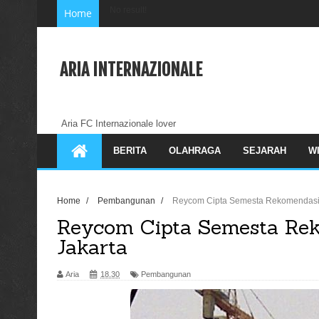
No result!
Home
ARIA INTERNAZIONALE
Aria FC Internazionale lover
BERITA
OLAHRAGA
SEJARAH
W
Home
/
Pembangunan
/
Reycom Cipta Semesta Rekomendasi S
Reycom Cipta Semesta Rek
Jakarta
Aria
18.30
Pembangunan