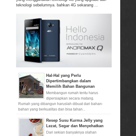
teknologi sebelumnya. bahkan 4G sekarang ...
Hal-Hal yang Perlu
Dipertimbangkan dalam
Memilih Bahan Bangunan
Membangun rumah tentu harus
dipersiapkan secara matang.
Rumah yang dibangun haruslah dibuat dari bahan-
bahan yang berkualitas dan bisa tahan...
Resep Susu Kurma Jelly yang
Lezat, Segar dan Menyehatkan
Dari sekian banyaknya olahan