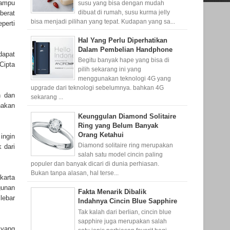
mampu
susu yang bisa dengan mudah
dibuat di rumah, susu kurma jelly
berat
bisa menjadi pilihan yang tepat. Kudapan yang sa...
perti
Hal Yang Perlu Diperhatikan
Dalam Pembelian Handphone
dapat
Begitu banyak hape yang bisa di
Cipta
pilih sekarang ini yang
menggunakan teknologi 4G yang
upgrade dari teknologi sebelumnya. bahkan 4G
n dan
sekarang ...
nakan
Keunggulan Diamond Solitaire
Ring yang Belum Banyak
Orang Ketahui
ingin
Diamond solitaire ring merupakan
 dari
salah satu model cincin paling
populer dan banyak dicari di dunia perhiasan.
Bukan tanpa alasan, hal terse...
karta
gunan
Fakta Menarik Dibalik
lebar
Indahnya Cincin Blue Sapphire
Tak kalah dari berlian, cincin blue
sapphire juga merupakan salah
 yang