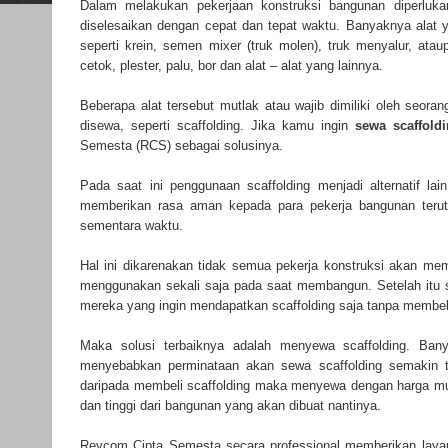
Dalam melakukan pekerjaan konstruksi bangunan diperluk
diselesaikan dengan cepat dan tepat waktu. Banyaknya alat y
seperti krein, semen mixer (truk molen), truk menyalur, ata
cetok, plester, palu, bor dan alat – alat yang lainnya.
Beberapa alat tersebut mutlak atau wajib dimiliki oleh seor
disewa, seperti scaffolding. Jika kamu ingin
sewa scaffoldi
Semesta (RCS) sebagai solusinya.
Pada saat ini penggunaan scaffolding menjadi alternatif l
memberikan rasa aman kepada para pekerja bangunan terutam
sementara waktu.
Hal ini dikarenakan tidak semua pekerja konstruksi akan m
menggunakan sekali saja pada saat membangun. Setelah itu sc
mereka yang ingin mendapatkan scaffolding saja tanpa membel
Maka solusi terbaiknya adalah menyewa scaffolding. Ban
menyebabkan perminataan akan sewa scaffolding semakin 
daripada membeli scaffolding maka menyewa dengan harga murah
dan tinggi dari bangunan yang akan dibuat nantinya.
Reycom Cipta Semesta secara professional memberikan layan