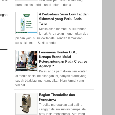
satu jenis perhiasan favorit bagi
para pecinta perhiasan di seluruh dunia...
4 Perbedaan Susu Low Fat dan
engan
Skimmed yang Perlu Anda
Tahu
Ketika akan membeli susu rendah
lemak, Anda akan menemukan dua
pilihan yaitu susu low fat atau rendah lemak dan
susu skimmed . Sekilas kedu...
Fenomena Konten UGC,
Kenapa Brand Mulai
Ketergantungan Pada Creative
Agency ?
Kalau anda perhatikan tren konten
di media sosial belakangan ini, banyak brand yang
sudah tidak lagi mengandalkan iklan formal yang
terlihat...
Bagian Theodolite dan
Fungsinya
Theolite merupakan alat paling
canggih dalam survey berupa alat
atau instrument presisi. Alat yang