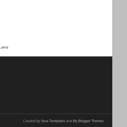
 Lama
Created By
Sora Templates
and
My Blogger Themes