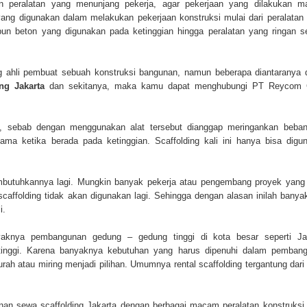
an peralatan yang menunjang pekerja, agar pekerjaan yang dilakukan 
ang digunakan dalam melakukan pekerjaan konstruksi mulai dari peralatan 
upun beton yang digunakan pada ketinggian hingga peralatan yang ringan se
ang ahli pembuat sebuah konstruksi bangunan, namun beberapa diantaranya 
ng Jakarta
dan sekitanya, maka kamu dapat menghubungi PT Reycom 
ain, sebab dengan menggunakan alat tersebut dianggap meringankan beba
a ketika berada pada ketinggian. Scaffolding kali ini hanya bisa digu
embutuhkannya lagi. Mungkin banyak pekerja atau pengembang proyek yang 
affolding tidak akan digunakan lagi. Sehingga dengan alasan inilah banyak
i.
yaknya pembangunan gedung – gedung tinggi di kota besar seperti Ja
tinggi. Karena banyaknya kebutuhan yang harus dipenuhi dalam pemban
 atau miring menjadi pilihan. Umumnya rental scaffolding tergantung dari 
an sewa scaffolding Jakarta dengan berbagai macam peralatan konstruksi