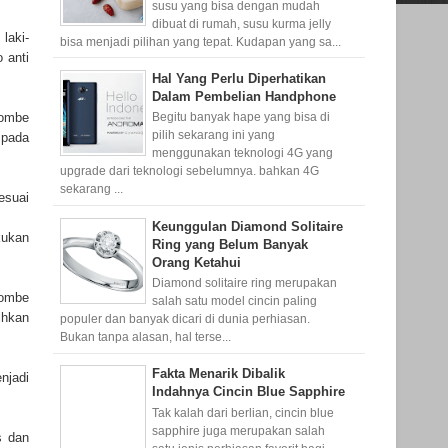
susu yang bisa dengan mudah
dibuat di rumah, susu kurma jelly
 laki-
bisa menjadi pilihan yang tepat. Kudapan yang sa...
 anti
Hal Yang Perlu Diperhatikan
Dalam Pembelian Handphone
tombe
Begitu banyak hape yang bisa di
pilih sekarang ini yang
 pada
menggunakan teknologi 4G yang
upgrade dari teknologi sebelumnya. bahkan 4G
sekarang ...
esuai
Keunggulan Diamond Solitaire
kukan
Ring yang Belum Banyak
Orang Ketahui
Diamond solitaire ring merupakan
tombe
salah satu model cincin paling
ihkan
populer dan banyak dicari di dunia perhiasan.
Bukan tanpa alasan, hal terse...
Fakta Menarik Dibalik
njadi
Indahnya Cincin Blue Sapphire
Tak kalah dari berlian, cincin blue
sapphire juga merupakan salah
s dan