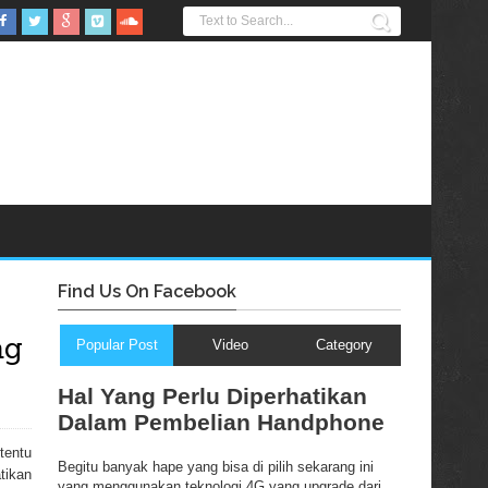
Find Us On Facebook
ng
Popular Post
Video
Category
Hal Yang Perlu Diperhatikan
Dalam Pembelian Handphone
tentu
Begitu banyak hape yang bisa di pilih sekarang ini
tikan
yang menggunakan teknologi 4G yang upgrade dari