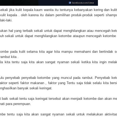
sekali jika kulit kepala kaum wanita itu tentunya kebanyakan kering dan kulit
kulit kepala . oleh karena itu dalam pemilihan produk-produk seperti shampo
aki-laki.
kukan hal yang terbaik sekali untuk dapat menghilangkan atau mencegah ke
uh sekali untuk dapat menghilangkan ketombe ataupun mencegah ketombe
etombe
pada kulit selama kita agar kita mampu memahami dan bertindak s
rambut kita .
a kita tentu saja kita akan sangat nyaman sekali ketika kita ingin mela
 dahulu penyebab penyebab ketombe yang muncul pada rambut. Penyebab ke
ktor seperti faktor makanan , faktor yang Tentu saja tidak selalu kita bers
nghasilkan banyak sekali keringat.
at baik sekali tentu saja keringat tersebut akan menjadi ketombe dan akan me
hati para perempuan.
e tentu saja kita akan sangat nyaman sekali untuk melakukan aktivita