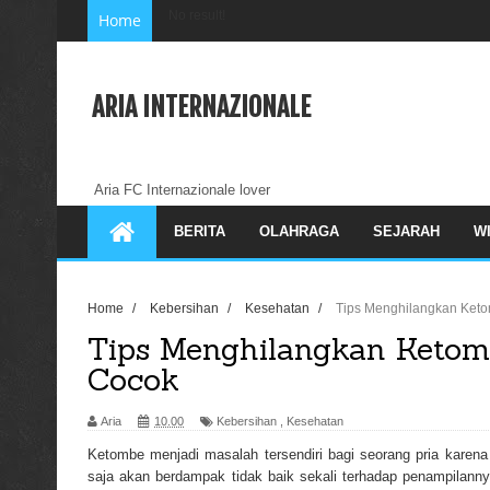
No result!
Home
ARIA INTERNAZIONALE
Aria FC Internazionale lover
BERITA
OLAHRAGA
SEJARAH
W
Home
/
Kebersihan
/
Kesehatan
/
Tips Menghilangkan Ket
Tips Menghilangkan Keto
Cocok
Aria
10.00
Kebersihan
,
Kesehatan
Ketombe menjadi masalah tersendiri bagi seorang pria karena
saja akan berdampak tidak baik sekali terhadap penampilannya