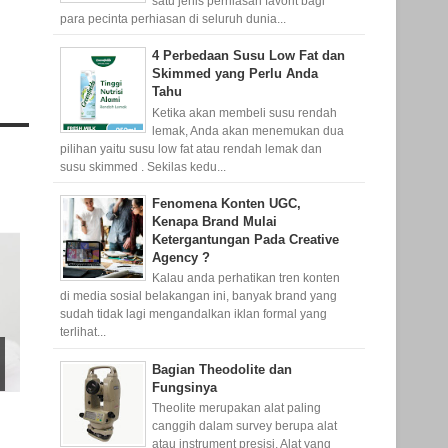
satu jenis perhiasan favorit bagi
para pecinta perhiasan di seluruh dunia...
4 Perbedaan Susu Low Fat dan
Skimmed yang Perlu Anda
Tahu
Ketika akan membeli susu rendah
lemak, Anda akan menemukan dua
pilihan yaitu susu low fat atau rendah lemak dan
susu skimmed . Sekilas kedu...
Fenomena Konten UGC,
Kenapa Brand Mulai
Ketergantungan Pada Creative
Agency ?
Kalau anda perhatikan tren konten
di media sosial belakangan ini, banyak brand yang
sudah tidak lagi mengandalkan iklan formal yang
terlihat...
Bagian Theodolite dan
Fungsinya
Theolite merupakan alat paling
canggih dalam survey berupa alat
atau instrument presisi. Alat yang