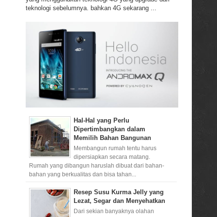
teknologi sebelumnya. bahkan 4G sekarang ...
Hal-Hal yang Perlu
Dipertimbangkan dalam
Memilih Bahan Bangunan
Membangun rumah tentu harus
dipersiapkan secara matang.
Rumah yang dibangun haruslah dibuat dari bahan-
bahan yang berkualitas dan bisa tahan...
Resep Susu Kurma Jelly yang
Lezat, Segar dan Menyehatkan
Dari sekian banyaknya olahan