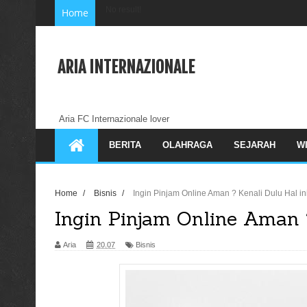
No result!
Home
ARIA INTERNAZIONALE
Aria FC Internazionale lover
BERITA
OLAHRAGA
SEJARAH
W
Home
/
Bisnis
/
Ingin Pinjam Online Aman ? Kenali Dulu Hal in
Ingin Pinjam Online Aman ?
Aria
20.07
Bisnis