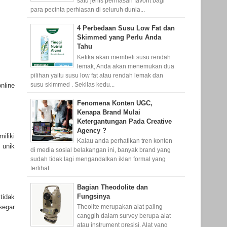
satu jenis perhiasan favorit bagi
para pecinta perhiasan di seluruh dunia...
4 Perbedaan Susu Low Fat dan
Skimmed yang Perlu Anda
Tahu
Ketika akan membeli susu rendah
lemak, Anda akan menemukan dua
pilihan yaitu susu low fat atau rendah lemak dan
susu skimmed . Sekilas kedu...
nline
Fenomena Konten UGC,
Kenapa Brand Mulai
Ketergantungan Pada Creative
Agency ?
iliki
Kalau anda perhatikan tren konten
 unik
di media sosial belakangan ini, banyak brand yang
sudah tidak lagi mengandalkan iklan formal yang
terlihat...
Bagian Theodolite dan
Fungsinya
tidak
segar
Theolite merupakan alat paling
canggih dalam survey berupa alat
atau instrument presisi. Alat yang