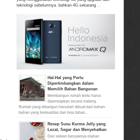
teknologi sebelumnya. bahkan 4G sekarang ...
Hal-Hal yang Perlu
Dipertimbangkan dalam
Memilih Bahan Bangunan
Membangun rumah tentu harus
dipersiapkan secara matang.
Rumah yang dibangun haruslah dibuat dari bahan-
bahan yang berkualitas dan bisa tahan...
Resep Susu Kurma Jelly yang
Lezat, Segar dan Menyehatkan
Dari sekian banyaknya olahan